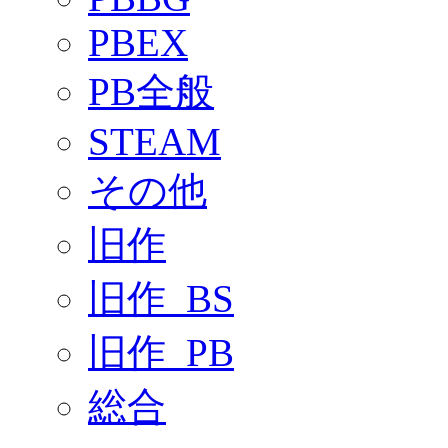
PBEX
PB全般
STEAM
その他
旧作
旧作_BS
旧作_PB
総合