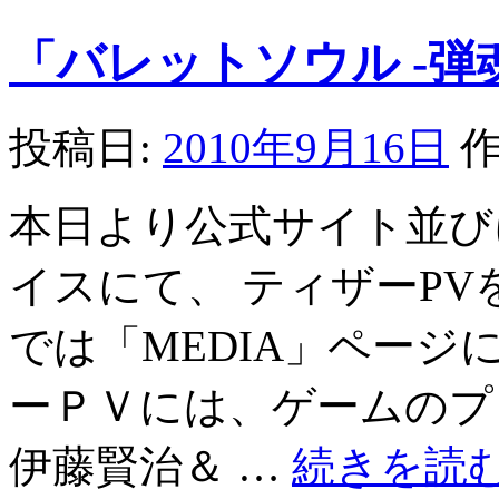
「バレットソウル -弾
投稿日:
2010年9月16日
作
本日より公式サイト並びにX
イスにて、 ティザーPV
では「MEDIA」ページ
ーＰＶには、ゲームのプ
伊藤賢治＆ …
続きを読