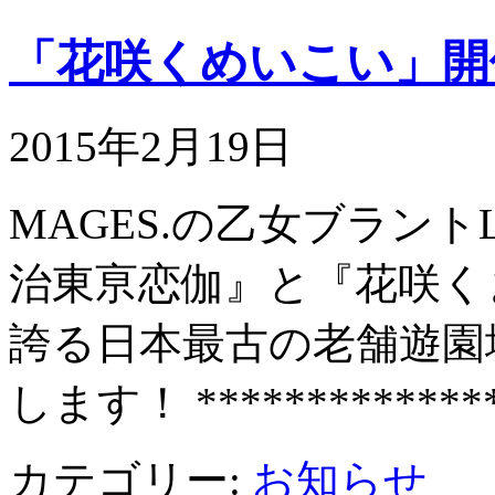
「花咲くめいこい」開
2015年2月19日
MAGES.の乙女ブラント
治東亰恋伽』と『花咲くま
誇る日本最古の老舗遊園地
します！ *************
カテゴリー:
お知らせ