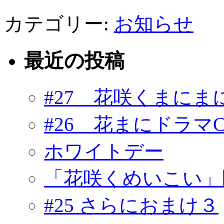
カテゴリー:
お知らせ
最近の投稿
#27 花咲くまにま
#26 花まにドラマ
ホワイトデー
「花咲くめいこい」
#25 さらにおまけ３