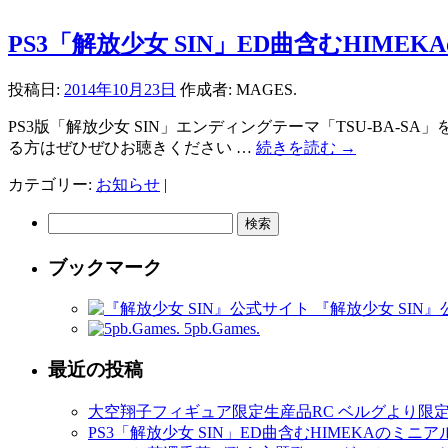
PS3「解放少女 SIN」ED曲含むHIM
投稿日:
2014年10月23日
作成者:
MAGES.
PS3版「解放少女 SIN」エンディングテーマ「TSU-BA-S
る方はぜひぜひお聴きください …
続きを読む
→
カテゴリー:
お知らせ
|
検
索:
ブックマーク
『解放少女 SIN
5pb.Games.
最近の投稿
大空翔子フィギュア限定生産品RC ベルグより限
PS3「解放少女 SIN」ED曲含むHIMEKAのミニ