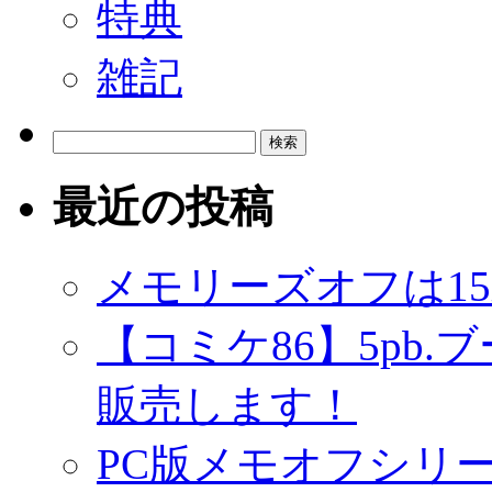
特典
雑記
検
索:
最近の投稿
メモリーズオフは1
【コミケ86】5pb
販売します！
PC版メモオフシリーズ 