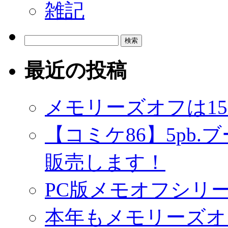
雑記
検
索:
最近の投稿
メモリーズオフは1
【コミケ86】5pb
販売します！
PC版メモオフシリーズ 
本年もメモリーズオ