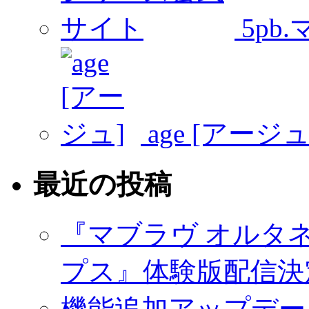
5pb
age [アージュ
最近の投稿
『マブラヴ オルタ
プス』体験版配信決定
機能追加アップデー