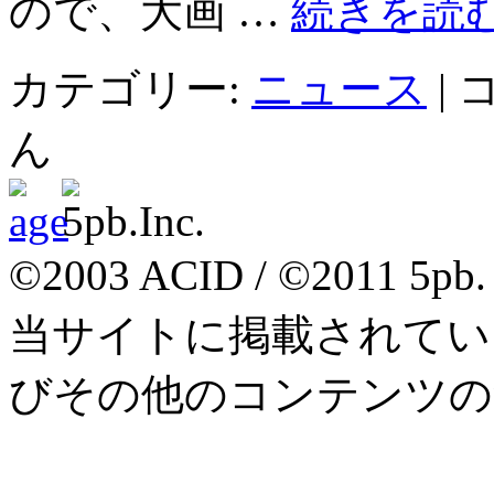
ので、大画 …
続きを読
プ
カテゴリー:
ニュース
|
ロ
モ
ん
ー
シ
ョ
ン
ム
ー
©2003 ACID / ©2011 5pb.
ビ
ー
当サイトに掲載されてい
配
信
開
びその他のコンテンツの
始！
[Xbo
LIVE
は