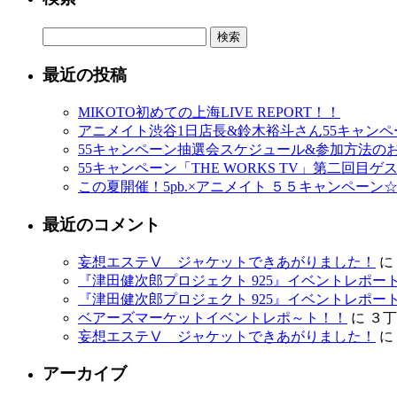
検
索:
最近の投稿
MIKOTO初めての上海LIVE REPORT！！
アニメイト渋谷1日店長&鈴木裕斗さん55キャン
55キャンペーン抽選会スケジュール&参加方法の
55キャンペーン「THE WORKS TV」第二回目
この夏開催！5pb.×アニメイト ５５キャンペーン
最近のコメント
妄想エステⅤ ジャケットできあがりました！
に
『津田健次郎プロジェクト 925』イベントレポー
『津田健次郎プロジェクト 925』イベントレポー
ベアーズマーケットイベントレポ～ト！！
に
３丁
妄想エステⅤ ジャケットできあがりました！
に
アーカイブ