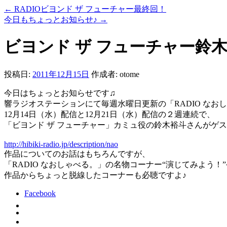
←
RADIOビヨンド ザ フューチャー最終回！
今日もちょっとお知らせ♪
→
ビヨンド ザ フューチャー鈴
投稿日:
2011年12月15日
作成者:
otome
今日はちょっとお知らせです♫
響ラジオステーションにて毎週水曜日更新の「RADIO なお
12月14日（水）配信と12月21日（水）配信の２週連続で、
「ビヨンド ザ フューチャー」カミュ役の鈴木裕斗さんがゲ
http://hibiki-radio.jp/description/nao
作品についてのお話はもちろんですが、
「RADIO なおしゃべる。」の名物コーナー“演じてみよう！”
作品からちょっと脱線したコーナーも必聴ですよ♪
Facebook