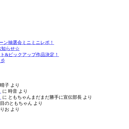
ペーン抽選会ミニミニレポ！
お知らせ☆
ゲスト&ピックアップ作品決定！
☆彡
晴子
より
ト
に
時音
より
ト
に
ともちゃんまだまだ勝手に宣伝部長
より
目のともちゃん
より
りお
より