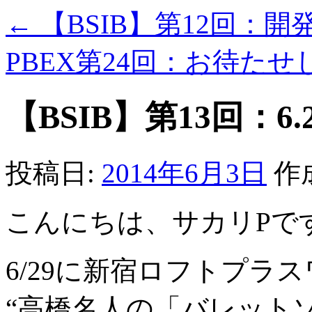
←
【BSIB】第12回：開
PBEX第24回：お待た
【BSIB】第13回：
投稿日:
2014年6月3日
作
こんにちは、サカリPで
6/29に新宿ロフトプラ
“高橋名人の「バレット