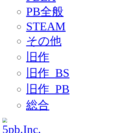
PB全般
STEAM
その他
旧作
旧作_BS
旧作_PB
総合