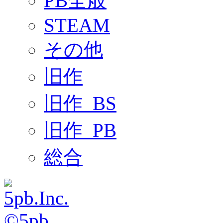
PB全般
STEAM
その他
旧作
旧作_BS
旧作_PB
総合
©5pb.